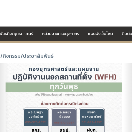
์/พันธกิจ/ยุทธศาสตร์
หน่วยงานกรมศุลกากร
แผนผังเว็บไซต์
ติดต่
ว/กิจกรรม/ประชาสัมพันธ์
revious