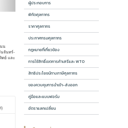
ผู้ประกอบการ
พิกัดศุลกากร
ราคาศุลกากร
ประกาศกรมศุลกากร
 ถนน
กฎหมายที่เกี่ยวข้อง
ันจันทร์-
ทิตย์ และ
การใช้สิทธิ์เขตการค้าเสรีและ WTO
สิทธิประโยชน์ทางภาษีศุลกากร
ของควบคุมการนำเข้า-ส่งออก
คู่มือและแบบฟอร์ม
H)
อัตราแลกเปลี่ยน